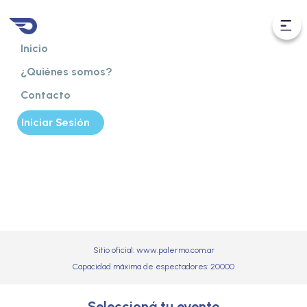
Inicio
¿Quiénes somos?
Contacto
Iniciar Sesión
¡Disfrutá de tu evento en el Hipódromo!
Av. del Libertador 4101
Sitio oficial:
www.palermo.com.ar
Capacidad máxima de espectadores: 20000
Seleccioná tu evento